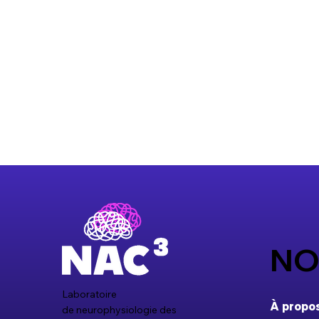
NO
Laboratoire
À propos
de neurophysiologie des